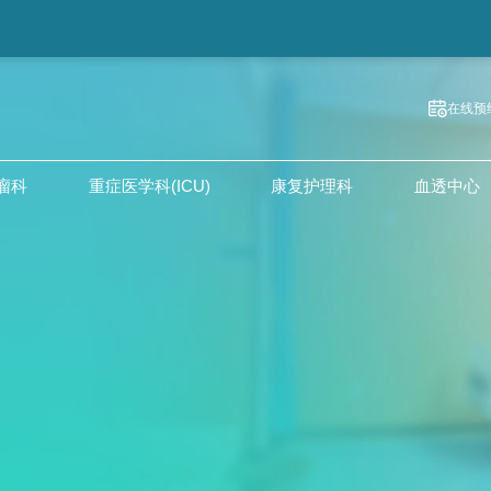
在线预
瘤科
重症医学科(ICU)
康复护理科
血透中心