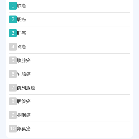
1
肺癌
2
肠癌
3
肝癌
4
肾癌
5
胰腺癌
6
乳腺癌
7
前列腺癌
8
胆管癌
9
鼻咽癌
10
卵巢癌