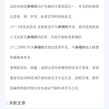
远处转移是
鼻咽癌
治疗失败的主要原因之一，常见的转移部
位是骨，肺，肝等，多器官同时转移多见。
(十一)伴发皮肌炎 皮肌炎也可与
鼻咽癌
伴发，故对皮肌炎病
人无论有无
鼻咽癌
的症状，均应仔细检查鼻咽部。
(十二)停经 作为
鼻咽癌
首发症状甚罕见，与
鼻咽癌
侵入蝶窦
和脑垂体有关。
鼻咽腔深在，隐蔽，该部位恶性肿瘤局部症状不显著，多因
蔓延邻近结构或淋巴道转移后才引起注意，因眶区痛，眼外
肌麻痹和眼球突出首先就诊于眼科者并不少见。
关联文章