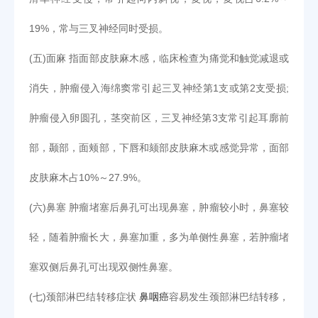
19%，常与三叉神经同时受损。
(五)面麻 指面部皮肤麻木感，临床检查为痛觉和触觉减退或
消失，肿瘤侵入海绵窦常引起三叉神经第1支或第2支受损;
肿瘤侵入卵圆孔，茎突前区，三叉神经第3支常引起耳廓前
部，颞部，面颊部，下唇和颏部皮肤麻木或感觉异常，面部
皮肤麻木占10%～27.9%。
(六)鼻塞 肿瘤堵塞后鼻孔可出现鼻塞，肿瘤较小时，鼻塞较
轻，随着肿瘤长大，鼻塞加重，多为单侧性鼻塞，若肿瘤堵
塞双侧后鼻孔可出现双侧性鼻塞。
(七)颈部淋巴结转移症状
鼻咽癌
容易发生颈部淋巴结转移，