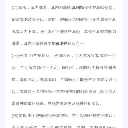
(二)耳鸣，听力减退，耳内闭塞感
鼻咽癌
发生在鼻咽侧壁，
侧窝或咽鼓管开口上唇时，肿瘤压迫咽鼓管可发生单侧性耳
鸣或听力下降，还可发生卡他性中耳炎，单侧性耳鸣或听力
减退，耳内闭塞感是早期
鼻咽癌
症状之一。
(三)头痛 为常见症状，占68.6%，可为首发症状或唯一症
状，早期头痛部位不固定，间歇性，晚期则为持续性偏头
痛，部位固定，究其原因，早期病人可能是神经血管反射引
起，或是对三叉神经第一支末梢神经的刺激所致，晚期病人
常是肿瘤破坏颅底，在颅内蔓延累及颅神经所引起。
(四)复视 由于肿瘤侵犯外展神经，常引起向外视物呈双影，
滑车神经受侵，常引起向内斜视，复视，复视占6.2%～