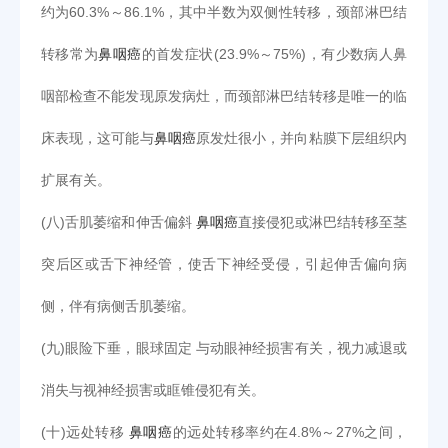
约为60.3%～86.1%，其中半数为双侧性转移，颈部淋巴结
转移常为
鼻咽癌
的首发症状(23.9%～75%)，有少数病人鼻
咽部检查不能发现原发病灶，而颈部淋巴结转移是唯一的临
床表现，这可能与
鼻咽癌
原发灶很小，并向粘膜下层组织内
扩展有关。
(八)舌肌萎缩和伸舌偏斜
鼻咽癌
直接侵犯或淋巴结转移至茎
突后区或舌下神经管，使舌下神经受侵，引起伸舌偏向病
侧，伴有病侧舌肌萎缩。
(九)眼险下垂，眼球固定 与动眼神经损害有关，视力减退或
消失与视神经损害或眶锥侵犯有关。
(十)远处转移
鼻咽癌
的远处转移率约在4.8%～27%之间，