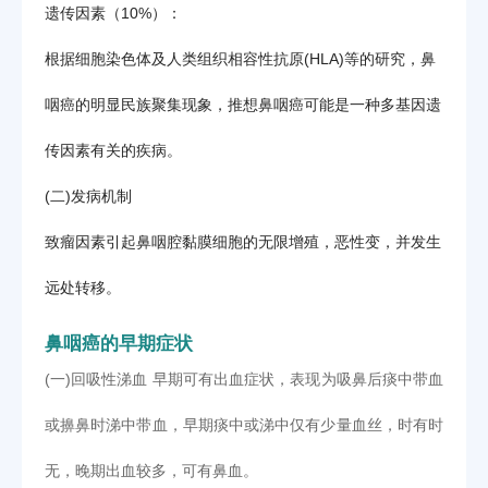
遗传因素（10%）：
根据细胞染色体及人类组织相容性抗原(HLA)等的研究，鼻
咽癌的明显民族聚集现象，推想鼻咽癌可能是一种多基因遗
传因素有关的疾病。
(二)发病机制
致瘤因素引起鼻咽腔黏膜细胞的无限增殖，恶性变，并发生
远处转移。
鼻咽癌的早期症状
(一)回吸性涕血 早期可有出血症状，表现为吸鼻后痰中带血
或擤鼻时涕中带血，早期痰中或涕中仅有少量血丝，时有时
无，晚期出血较多，可有鼻血。