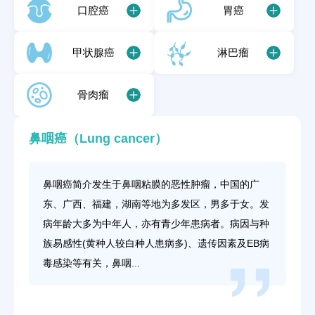
口腔癌
胃癌
甲状腺癌
淋巴瘤
骨肉瘤
鼻咽癌（Lung cancer）
鼻咽癌简介发生于鼻咽粘膜的恶性肿瘤，中国的广
东、广西、福建，湖南等地为多发区，男多于女。发
病年龄大多为中年人，亦有青少年患病者。病因与种
族易感性(黄种人较白种人患病多)、遗传因素及EB病
毒感染等有关，鼻咽...