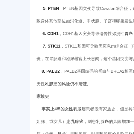
5. PTEN
，PTEN基因突变导致Cowden综合征
致身体其他部位如消化道、甲状腺、子宫和卵巢发生
6. CDH1
，CDH1基因突变导致遗传性弥漫性
胃癌
7. STK11
，STK11基因可导致黑斑息肉综合征（Peu
斑，在胃肠道和泌尿器官上长息肉，这个基因突变与
8. PALB2
，PALB2基因编码的蛋白与BRCA2
男性
乳腺癌
的风险仍不清楚。
家族史
事实上4/5的女性
乳腺癌
患者没有家族史，但是具
姐妹、或女儿）患
乳腺癌
，则患
乳腺癌
的风险增加
属（父亲、兄弟）患
乳腺癌
，则患
乳腺癌
的风险同样