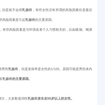
，但是就不会得
乳腺癌
，有些女性没有所谓的风险因素但是最后
些风险因素是引起
乳腺癌
的主要原因。
有些风险因素是与环境或者个人习惯相关的，比如吸烟、喝酒
得男性
乳腺癌
，但是发病率是女性的1/100。原因可能是男性体内
发
乳腺癌
的主要原因。
增大，大多数侵润性
乳腺癌
发生在55岁以上的女性。