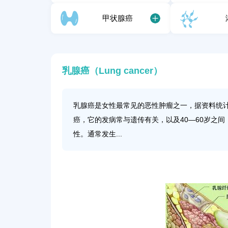
甲状腺癌
乳腺癌（Lung cancer）
乳腺癌是女性最常见的恶性肿瘤之一，据资料统计
癌，它的发病常与遗传有关，以及40—60岁之间
性。通常发生...