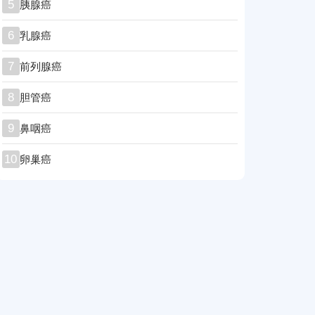
5
胰腺癌
6
乳腺癌
7
前列腺癌
8
胆管癌
9
鼻咽癌
10
卵巢癌