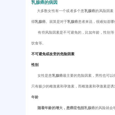
乳腺癌的病因
大多数女性有一个或者多个患
乳腺癌
的风险因素
得
乳腺癌
。就算是对于
乳腺癌
患者来说，很难知道哪
有些风险因素是不可避免的，比如年龄，性别等，
饮食等。
不可避免或改变的危险因素
性别
女性是患
乳腺癌
最主要的危险因素，男性也可以
只有极少的雌激素和孕激素，而雌激素和孕激素是诱
年龄
随着年龄的增大，患癌症包括
乳腺癌
的风险就会