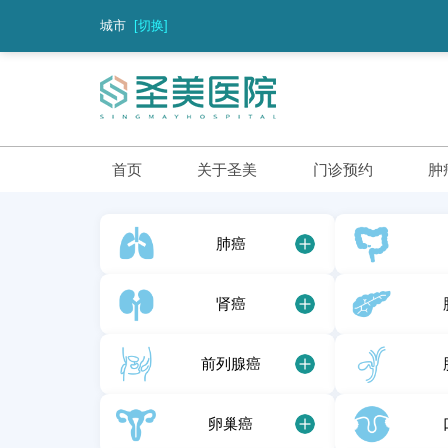
城市
[切换]
首页
关于圣美
门诊预约
肿
肺癌
肾癌
前列腺癌
卵巢癌