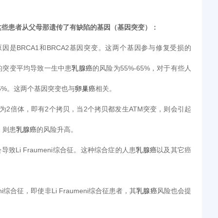
这些患者从父母那遗传了有缺陷的基因（基因突变）：
因是BRCA1和BRCA2基因突变。这两个基因参与修复受损的
1的突变平均导致一生中患
乳腺癌
的风险为55%-65%，对于有些人
45%。这两个基因突变也与
卵巢癌
相关。
A为2倍体，即有2个拷贝，当2个拷贝都发生ATM突变，则会引起
，则患
乳腺癌
的风险升高。
导致Li Fraumeni综合征。这种综合症的人患
乳腺癌
以及其它癌
ni综合征，即使非Li Fraumeni综合征患者，其
乳腺癌
风险也会提