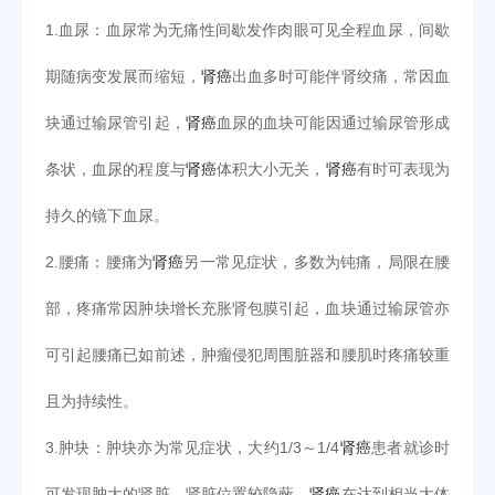
1.血尿：血尿常为无痛性间歇发作肉眼可见全程血尿，间歇
期随病变发展而缩短，
肾癌
出血多时可能伴肾绞痛，常因血
块通过输尿管引起，
肾癌
血尿的血块可能因通过输尿管形成
条状，血尿的程度与
肾癌
体积大小无关，
肾癌
有时可表现为
持久的镜下血尿。
2.腰痛：腰痛为
肾癌
另一常见症状，多数为钝痛，局限在腰
部，疼痛常因肿块增长充胀肾包膜引起，血块通过输尿管亦
可引起腰痛已如前述，肿瘤侵犯周围脏器和腰肌时疼痛较重
且为持续性。
3.肿块：肿块亦为常见症状，大约1/3～1/4
肾癌
患者就诊时
可发现肿大的肾脏，肾脏位置较隐蔽，
肾癌
在达到相当大体