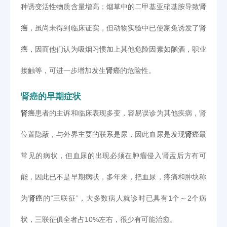
种诱变活性物质含量增高；烟草中的二甲基亚硝基胺导致
肾
癌
，虽尚未得到临床证实，但动物实验中已使家兔诱发了
肾
癌
，因而他们认为吸烟习惯加上其他危险因素如酗酒，职业
接触等，可进一步增加发生
肾癌
的危险性。
肾癌的早期症状
肾癌
患者的主诉和临床表现多变，容易误诊为其他疾病，肾
位置隐蔽，与外界主要的联系是尿，因此血尿是发现
肾癌
最
常见的病状，但血尿的出现必须在肿瘤侵入肾盂后方有可
能，因此已不是早期病状，多年来，把血尿，疼痛和肿块称
为
肾癌
的“三联征”，大多数病人就诊时已具有1个～2个病
状，三联征俱全者占10%左右，很少有可能治愈。