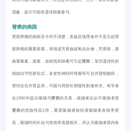
现象，提示可能有遗传因素参与。
肾癌的病因
肾脏肿瘤的病因至今尚不清楚，各族及地理条件不是引起肾
脏肿瘤的重要因素，有报道芳香族碳氢化合物，芳香胺，黄
曲霉毒素，激素，放射线和病毒可引起
肾癌
；某些遗传性疾
病如结节性硬化症，多发性神经纤维瘤等可合并肾细胞癌，
肾结合合并肾盂癌，可能与局部长期慢性刺激有关。有学者
在1990年提出吸烟与
肾癌
的关系，戒烟者比从不吸烟者患
肾癌
的危险性高2倍，重度吸烟者较轻度吸烟者发病率更
高，吸烟时间长短与患病率直接相关，并认为吸烟者尿内各