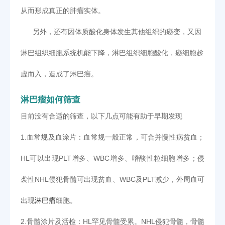
从而形成真正的肿瘤实体。
另外，还有因体质酸化身体发生其他组织的癌变，又因
淋巴组织细胞系统机能下降，淋巴组织细胞酸化，癌细胞趁
虚而入，造成了淋巴癌。
淋巴瘤如何筛查
目前没有合适的筛查，以下几点可能有助于早期发现
1.血常规及血涂片：血常规一般正常，可合并慢性病贫血；
HL可以出现PLT增多、WBC增多、嗜酸性粒细胞增多；侵
袭性NHL侵犯骨髓可出现贫血、WBC及PLT减少，外周血可
出现
淋巴瘤
细胞。
2.骨髓涂片及活检：HL罕见骨髓受累。NHL侵犯骨髓，骨髓