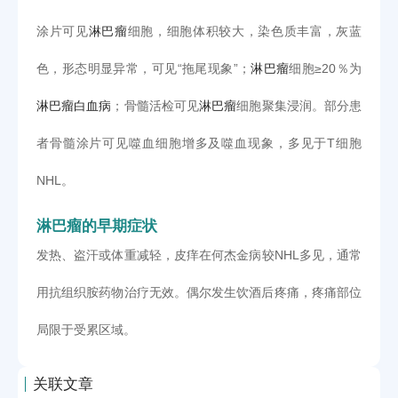
涂片可见
淋巴瘤
细胞，细胞体积较大，染色质丰富，灰蓝
色，形态明显异常，可见“拖尾现象”；
淋巴瘤
细胞≥20％为
淋巴瘤白血病
；骨髓活检可见
淋巴瘤
细胞聚集浸润。部分患
者骨髓涂片可见噬血细胞增多及噬血现象，多见于T细胞
NHL。
淋巴瘤的早期症状
发热、盗汗或体重减轻，皮痒在何杰金病较NHL多见，通常
用抗组织胺药物治疗无效。偶尔发生饮酒后疼痛，疼痛部位
局限于受累区域。
关联文章