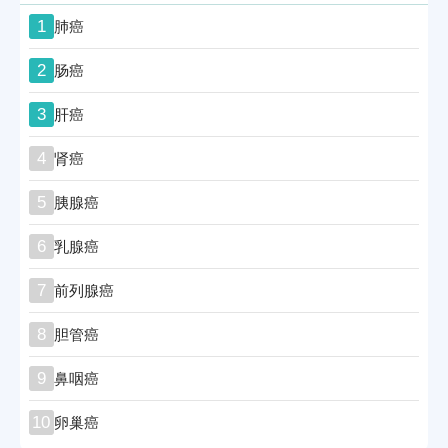
1
肺癌
2
肠癌
3
肝癌
4
肾癌
5
胰腺癌
6
乳腺癌
7
前列腺癌
8
胆管癌
9
鼻咽癌
10
卵巢癌