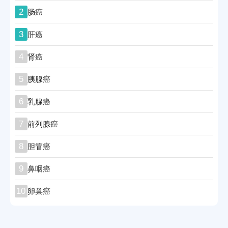
2
肠癌
3
肝癌
4
肾癌
5
胰腺癌
6
乳腺癌
7
前列腺癌
8
胆管癌
9
鼻咽癌
10
卵巢癌