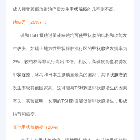
成人接受颈部放射治疗后发生
甲状腺癌
的几率则不高。
碘缺乏（25%）：
碘和TSH 摄碘过量或缺碘均可使甲状腺的结构和功能发
生改变。如瑞士地方性甲状腺肿流行区的
甲状腺癌
发病率为
2‰，较柏林等非流行高出20倍。相反，高碘饮食也易诱发
甲状腺癌
，冰岛和日本是摄碘量最高的国家，其
甲状腺癌
的
发生率较其他国家高。这可能与TSH刺激甲状腺增生的因素
有关。实验证明，长期的TSH刺激能促使甲状腺增生，形成
结节和癌变。
其他甲状腺病变（20%）：