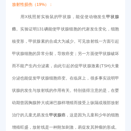
放射性损伤（19%）：
用X线照射实验鼠的甲状腺，能促使动物发生
甲状腺
癌
。实验证明131碘能使甲状腺细胞的代谢发生变化，细胞
核变形，甲状腺素的合成大为减少。可见放射线一方面引起
甲状腺细胞的异常分裂，导致癌变；另一方面使甲状腺破坏
而不能产生内分泌素，由此引起的促甲状腺激素(TSH)大量
分泌也能促发甲状腺细胞癌变。在临床上，很多事实说明甲
状腺的发生与放射线的作用有关。特别值得注意的是，在婴
幼期曾因胸腺肿大或淋巴腺样增殖而接受上纵隔或颈部放射
治疗的儿童尤易发生
甲状腺癌
，这是因为儿童和少年的细胞
增殖旺盛，放射线是一种附加刺激，易促发其肿瘤的形成。