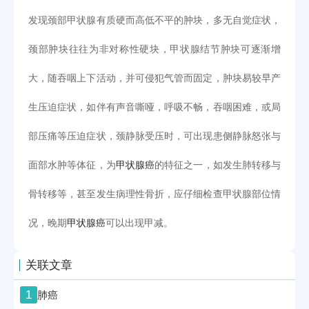
发现颈部甲状腺有质硬而高低不平的肿块，多无自觉症状，
颈部肿块往往为非对称性硬块，甲状腺结节肿块可逐渐增
大，随吞咽上下活动，并可侵犯气管而固定，肿块易较早产
生压迫症状，如伴有声音嘶哑，呼吸不畅，吞咽困难，或局
部压痛等压迫症状，颈静脉受压时，可出现患侧静脉怒张与
面部水肿等体征，为
甲状腺癌
的特征之一，如发生肺转移与
骨转移等，甚至发生病理性骨折，应仔细检查甲状腺部位情
况，晚期
甲状腺癌
可以出现甲减。
关联文章
1
肺癌