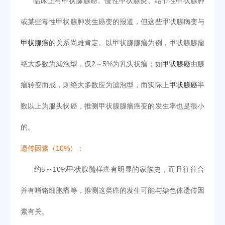
临床上有甲状腺腺癌、慢性甲状腺炎、结节性甲状腺肿
或某些毒性甲状腺肿发生癌变的报道，但这些甲状腺病变与
甲状腺癌
的关系尚难肯定。以甲状腺腺瘤为例，甲状腺腺瘤
绝大多数为滤泡型，仅2～5%为乳头状瘤；如
甲状腺癌
由腺
瘤转变而成，则绝大多数应为滤泡型，而实际上
甲状腺癌
半
数以上为服头状癌，推测甲状腺腺瘤癌变的发生率也是很小
的。
遗传因素（10%）：
约5～10%甲状腺髓样癌有明显的家族史，而且往往合
并有嗜铬细胞瘤等，推测这类癌的发生可能与染色体遗传因
素有关。