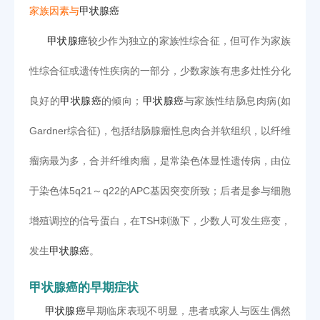
家族因素与
甲状腺癌
甲状腺癌
较少作为独立的家族性综合征，但可作为家族
性综合征或遗传性疾病的一部分，少数家族有患多灶性分化
良好的
甲状腺癌
的倾向；
甲状腺癌
与家族性结肠息肉病(如
Gardner综合征)，包括结肠腺瘤性息肉合并软组织，以纤维
瘤病最为多，合并纤维肉瘤，是常染色体显性遗传病，由位
于染色体5q21～q22的APC基因突变所致；后者是参与细胞
增殖调控的信号蛋白，在TSH刺激下，少数人可发生癌变，
发生
甲状腺癌
。
甲状腺癌的早期症状
甲状腺癌
早期临床表现不明显，患者或家人与医生偶然