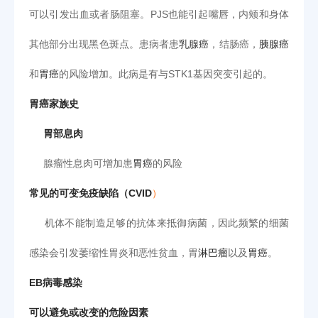
可以引发出血或者肠阻塞。PJS也能引起嘴唇，内颊和身体
其他部分出现黑色斑点。患病者患
乳腺癌
，结肠癌，
胰腺癌
和
胃癌
的风险增加。此病是有与STK1基因突变引起的。
胃癌家族史
胃部息肉
腺瘤性息肉可增加患
胃癌
的风险
常见的可变免疫缺陷（CVID
）
机体不能制造足够的抗体来抵御病菌，因此频繁的细菌
感染会引发萎缩性胃炎和恶性贫血，胃
淋巴瘤
以及
胃癌
。
EB病毒感染
可以避免或改变的危险因素