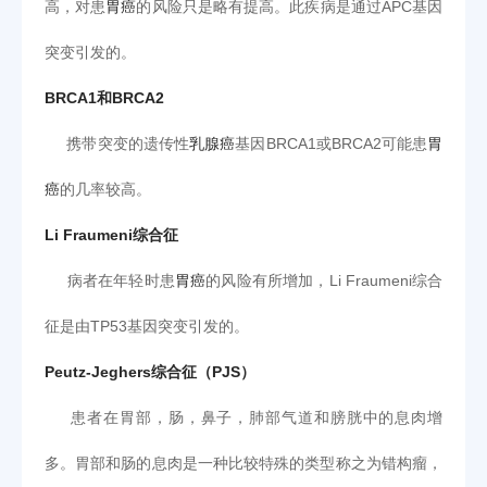
高，对患
胃癌
的风险只是略有提高。此疾病是通过APC基因
突变引发的。
BRCA1和BRCA2
携带突变的遗传性
乳腺癌
基因BRCA1或BRCA2可能患
胃
癌
的几率较高。
Li Fraumeni综合征
病者在年轻时患
胃癌
的风险有所增加，Li Fraumeni综合
征是由TP53基因突变引发的。
Peutz-Jeghers综合征（PJS）
患者在胃部，肠，鼻子，肺部气道和膀胱中的息肉增
多。胃部和肠的息肉是一种比较特殊的类型称之为错构瘤，