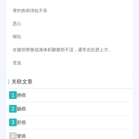
胃灼热和消化不良
恶心
呕吐
在腹部肿胀或液体积聚腹部不适，通常在肚脐上方。
贫血
关联文章
1
肺癌
2
肠癌
3
肝癌
4
肾癌