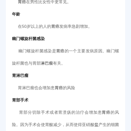
胃癌
在男性比女性中更常见。
年龄
在50岁以上的人的
胃癌
发病率急剧增加。
幽门螺旋杆菌感染
幽门螺旋杆菌感染是
胃癌
的一个主要发病原因。幽门螺
旋杆菌也与胃部
淋巴瘤
有关。
胃淋巴瘤
胃淋巴瘤也会增加患
胃癌
的风险
胃部手术
胃部分切除手术或者胃溃疡的治疗会增加患
胃癌
的风
险。因为手术会使胃酸减少，从而使得亚硝酸
盐
产生的细菌