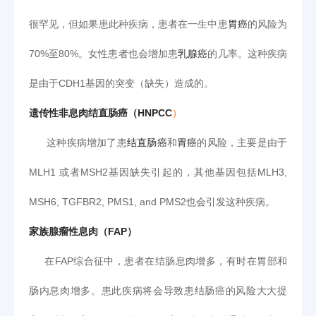
很罕见，但如果患此种疾病，患者在一生中患
胃癌
的风险为
70%至80%。女性患者也会增加患
乳腺癌
的几率。这种疾病
是由于CDH1基因的突变（缺失）造成的。
遗传性非息肉结直肠癌（HNPCC
）
这种疾病增加了患
结直肠癌
和
胃癌
的风险，主要是由于
MLH1 或者MSH2基因缺失引起的，其他基因包括MLH3,
MSH6, TGFBR2, PMS1, and PMS2也会引发这种疾病。
家族腺瘤性息肉（FAP）
在FAP综合征中，患者在结肠息肉增多，有时在胃部和
肠内息肉增多。患此疾病将会导致患结肠癌的风险大大提