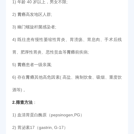
1) 年龄 40 岁以上，男女不限;
2)
胃癌
高发地区人群;
3) 幽门螺旋杆菌感染者;
4) 既往患有慢性萎缩性胃炎、胃溃疡、胃息肉、手术后残
胃、肥厚性胃炎、恶性贫血等
胃癌
前疾病;
5)
胃癌
患者一级亲属;
6) 存在
胃癌
其他高危因素( 高盐、腌制饮食、吸烟、重度饮
酒等) 。
2.筛查方法
：
1) 血清胃蛋白酶原（pepsinogen,PG）
2) 胃泌素17（gastrin, G-17）