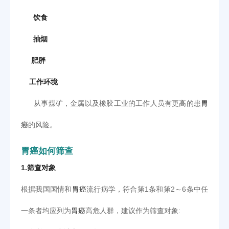
饮食
抽烟
肥胖
工作环境
从事煤矿，金属以及橡胶工业的工作人员有更高的患
胃
癌
的风险。
胃癌如何筛查
1.筛查对象
根据我国国情和
胃癌
流行病学，符合第1条和第2～6条中任
一条者均应列为
胃癌
高危人群，建议作为筛查对象: