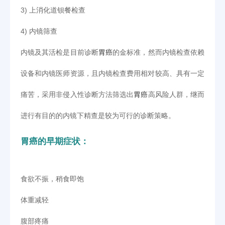
3) 上消化道钡餐检查
4) 内镜筛查
内镜及其活检是目前诊断
胃癌
的金标准，然而内镜检查依赖
设备和内镜医师资源，且内镜检查费用相对较高、具有一定
痛苦，采用非侵入性诊断方法筛选出
胃癌
高风险人群，继而
进行有目的的内镜下精查是较为可行的诊断策略。
胃癌的早期症状：
食欲不振，稍食即饱
体重减轻
腹部疼痛