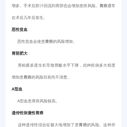
增多。手术后胆汁回流到胃部也会增加患癌风险。
胃癌
通常
在术后几年后发生。
恶性贫血
恶性贫血会使患
胃癌
的风险增加。
胃部肥大
胃粘膜多度生长导致胃酸水平下降，此种疾病多大程度
增加患
胃癌
的风险目前尚不清楚。
A型血
A型血患胃癌风险较高。
遗传性弥漫性胃癌
这种遗传性综合征极大地增加了患
胃癌
的风险。这种并